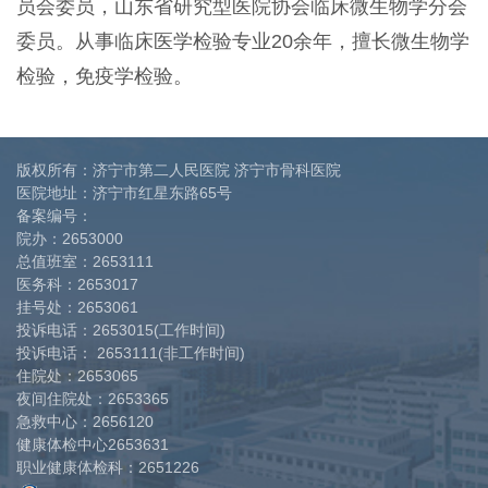
员会委员，山东省研究型医院协会临床微生物学分会
委员。从事临床医学检验专业20余年，擅长微生物学
检验，免疫学检验。
版权所有：济宁市第二人民医院 济宁市骨科医院
医院地址：济宁市红星东路65号
备案编号：
院办：
2653000
总值班室：
2653111
医务科：
2653017
挂号处：
2653061
投诉电话：
2653015(工作时间)
投诉电话：
2653111(非工作时间)
住院处：
2653065
夜间住院处：
2653365
急救中心：
2656120
健康体检中心
2653631
职业健康体检科：
2651226