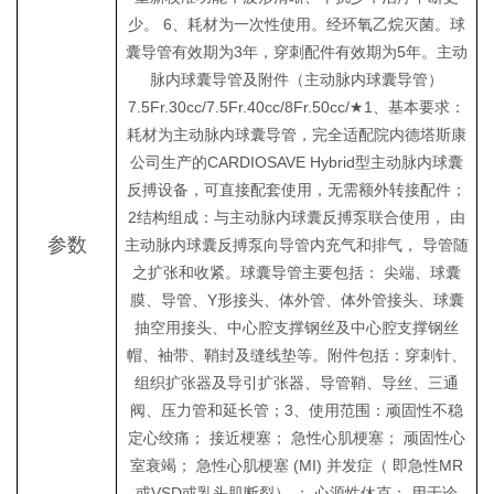
少。 6、耗材为一次性使用。经环氧乙烷灭菌。球
囊导管有效期为3年，穿刺配件有效期为5年。主动
脉内球囊导管及附件（主动脉内球囊导管）
7.5Fr.30cc/7.5Fr.40cc/8Fr.50cc/★1、基本要求：
耗材为主动脉内球囊导管，完全适配院内德塔斯康
公司生产的CARDIOSAVE Hybrid型主动脉内球囊
反搏设备，可直接配套使用，无需额外转接配件；
2结构组成：与主动脉内球囊反搏泵联合使用， 由
参数
主动脉内球囊反搏泵向导管内充气和排气， 导管随
之扩张和收紧。球囊导管主要包括： 尖端、球囊
膜、导管、Y形接头、体外管、体外管接头、球囊
抽空用接头、中心腔支撑钢丝及中心腔支撑钢丝
帽、袖带、鞘封及缝线垫等。附件包括：穿刺针、
组织扩张器及导引扩张器、导管鞘、导丝、三通
阀、压力管和延长管；3、使用范围：顽固性不稳
定心绞痛； 接近梗塞； 急性心肌梗塞； 顽固性心
室衰竭； 急性心肌梗塞 (MI) 并发症（ 即急性MR
或VSD或乳头肌断裂） ； 心源性休克； 用于诊