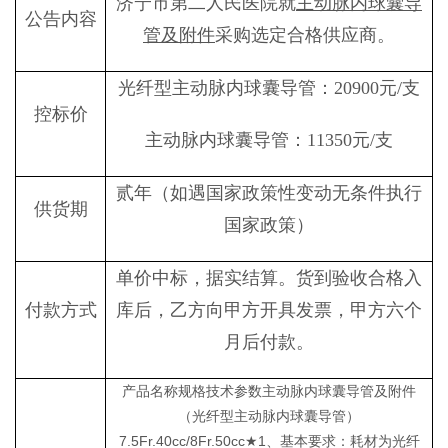
济宁市第二人民医院
就
主动脉内球囊导
公告内容
管及附件
采购
选定合格供应商。
光纤型主动脉内球囊导管：
20900
元
/
支
控标价
主动脉内球囊导管
：
11350
元
/
支
贰年（
如遇
国家
政策性变动
无条件执行
供货期
国家政策
）
单价中标，据实结算。货到验收合格入
付款方式
库后，乙方向甲方开具发票，甲方六个
月后付款。
产品名称规格技术参数主动脉内球囊导管及附件
（光纤型主动脉内球囊导管）
7.5Fr.40cc/8Fr.50cc★1、基本要求：耗材为光纤