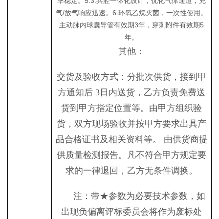
率稳定。5.3.共腔一体化设计，优化气体通道，充
气/放气响应迅速。6.环氧乙烷灭菌，一次性使用。
主动脉内球囊导管有效期3年，穿刺附件有效期5
年。
其他：
交货及验收方式：分批次供货，接到甲
方通知
后
3
日内送货，乙方负责免费送
货到甲方指定位置等。由甲方组织验
货，双方现场验收并按甲方要求出具产
品合格证书及相关资料等。
由供货商提
供质量检测报告。凡不符合甲方规定要
求的一律退回，乙方无条件调换。
注：带
★参数为必要技术参数，如
出现负偏离评标委员会将作为废标处