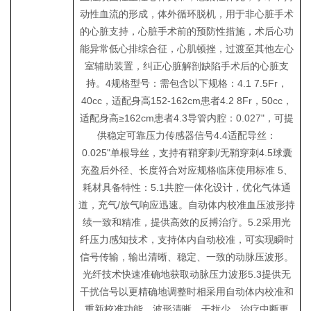
动性血流的形成，体外循环脱机，用于非心脏手术
的心脏支持，心脏手术前的预防性措施，术后心功
能异常低心排综合征，心肌顿挫，过渡至其他左心
室辅助装置，纠正心脏解剖缺陷手术后的心脏支
持。4规格型号：需包含以下规格：4.1 7.5Fr，
40cc，适配身高152-162cm患者4.2 8Fr，50cc，
适配身高≥162cm患者4.3导管内腔：0.027"，可提
供稳定可靠压力传感器信号4.4适配导丝：
0.025"单根导丝，支持有鞘穿刺/无鞘穿刺4.5球囊
充盈后外径、长度符合对应规格临床使用标准 5、
耗材具备特性：5.1共腔一体化设计，优化气体通
道，充气/放气响应迅速。自动体内校准血压波形持
续一致和精准，提供高效的反搏治疗。5.2采用光
纤压力感知技术，支持体内自动校准，可实现瞬时
信号传输，输出清晰、稳定、一致的动脉压波形。
光纤技术快速准确地获取动脉压力波形5.3提供无
干扰信号以更精确地调整时相采用自动体内校准和
重新校准功能，波形清晰、干扰少，治疗中断更