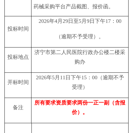
药械采购平台产品截图、
报价函
。
20
26
年
4
月
29
日至
5
月
9
日
下
午
17
：
00
投标时间
（逾期不予受理）。
济宁市第二人民医院行政办公楼二楼采
投标地点
购办
2026
年
5
月
11
日
下
午
15
：
00
（逾期不予
开标时间
受理）
所有要求资质要求两份一正一副（含报
备注
价）。