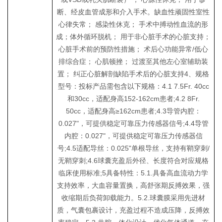
断、经皮血管成形和介入手术。缺血性顽固性室性
心律失常； 感染性休克； 手术中搏动性血流的形
成；体外循环脱机； 用于非心脏手术的心脏支持；
心脏手术前的预防性措施； 术后心功能异常/低心
排综合症； 心肌顿挫； 过渡至其他左心室辅助装
置； 纠正心脏解剖缺陷手术后的心脏支持4、规格
型号：投标产品需包含以下规格：4.1 7.5Fr. 40cc
和30cc，适配身高152-162cm患者;4.2 8Fr.
50cc，适配身高≥162cm患者;4.3导管内腔：
0.027"，可提供稳定可靠压力传感器信号;4.4导管
内腔：0.027"，可提供稳定可靠压力传感器信
号;4.5适配导丝：0.025"单根导丝，支持有鞘穿刺/
无鞘穿刺;4.6球囊充盈后外径、长度符合对应规格
临床使用标准;5具备特性：5.1.具备高血流动力学
支持效率，大血容量置换，高舒张期反搏效果，强
收缩期后负荷卸载能力。5.2.球囊膜采用先进材
质，气囊包裹设计，充盈过程不造成压降，反搏效