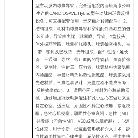
型主动脉内球囊导管，完全适配院内德塔斯康公司
生产的CARDIOSAVE Hybrid型主动脉内球囊反搏
设备，可直接配套使用，无需额外转接配件； 2、
结构组成：耗材由球囊导管和穿刺配件两独立的包
装组成。导管由尖端、球囊膜、导管、Y型接头、
体外循环管路、球囊扩张接头、球囊抽空接头、袖
带、鞘封及缝线垫、光纤组成。配件包括：延长
管、三通阀、导丝、带止血阀的导管鞘、血管扩张
器、穿刺针、注射器、压力管、球囊材料为聚氨酯
丙烯酸酯，导管材料为热塑性聚氨酯。球囊膜采用
先进材质，气囊包裹设计，充盈过程不造成压降，
反搏效率稳定。3、适用范围：耗材为心脏辅助器
械，通过增加冠状动脉灌注和减少左心室做功来支
持左心室。适应症：顽固性不稳定心绞痛、接近梗
塞，急性心肌梗塞，顽固性心室衰竭，急性（MI）
并发症（即急性MR、VSD或乳头肌断裂），心源
性休克，用于诊断、经皮血管形成和介入手术，缺
血性顽固性室性心律失常，感染性休克，手术中搏