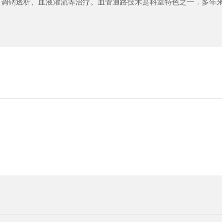
可调钠透析、血液灌流等治疗。血管通路技术是科室特色之一，多年