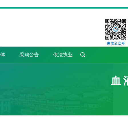

媒体
采购公告
依法执业
血