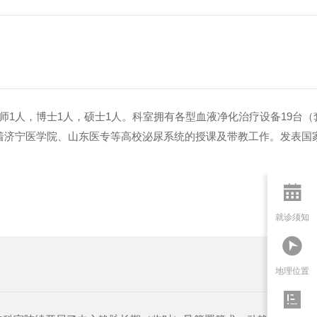
师1人，博士1人，硕士1人。科室拥有各型血液净化治疗设备19台
着济宁医学院、山东医专等高校泌尿系统的授课及带教工作。发表国家

就诊须知

地理位置
