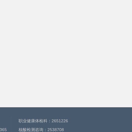
职业健康体检科：
2651226
365
核酸检测咨询：
2538708