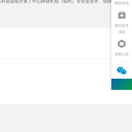
来科室陆续开展了中心静脉长期（临时）导管置管术、动静脉内瘘成
医院布局

预约挂号
须知

采购公告
