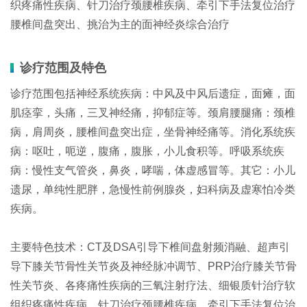
织疼痛性疾病、针刀治疗颈腰椎疾病、牵引下手法复位治疗
腰椎间盘突出、挑治为主的面神经炎综合治疗
诊疗范围及特色
诊疗范围包括神经系统疾病：中风及中风后遗症，面瘫，面
肌痉挛，头痛，三叉神经痛，抑郁症等。颈肩腰腿痛：颈椎
病，肩周炎，腰椎间盘突出症，坐骨神经痛等。消化系统疾
病：呕吐，呃逆，腹痛，腹胀，小儿食积等。呼吸系统疾
病：慢性支气管炎，鼻炎，哮喘，体虚感冒等。其它：小儿
遗尿，单纯性肥胖，急慢性前例腺炎，妇科病及虚寒怕冷类
疾病。
主要特色技术：CT及DSA引导下椎间盘射频消融、超声引
导下膝关节骨性关节炎及神经脉冲调节、PRP治疗膝关节骨
性关节炎、各疼痛性疾病的三氧注射疗法、细银质针治疗软
组织疼痛性疾病、针刀治疗颈腰椎疾病、牵引下手法复位治