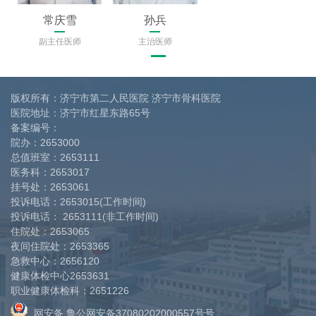
常庆雪
孙兵
副主任医师
主治医师
版权所有：济宁市第二人民医院 济宁市骨科医院
医院地址：济宁市红星东路65号
备案编号：
院办：
2653000
总值班室：
2653111
医务科：
2653017
挂号处：
2653061
投诉电话：
2653015(工作时间)
投诉电话：
2653111(非工作时间)
住院处：
2653065
夜间住院处：
2653365
急救中心：
2656120
健康体检中心
2653631
职业健康体检科：
2651226
网安备 鲁公网安备37080202000557号号